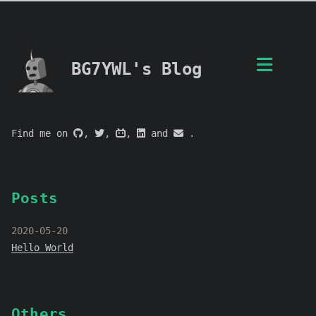
BG7YWL's Blog
Find me on
,
,
,
and
.
Posts
2020-05-20
Hello World
Others